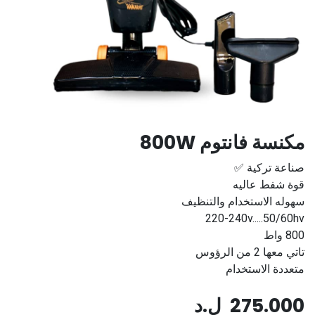
مكنسة فانتوم 800W
صناعة تركية ✅
قوة شفط عاليه
سهوله الاستخدام والتنظيف
220-240v.....50/60hv
800 واط
تاتي معها 2 من الرؤوس
متعددة الاستخدام
275.000
ل.د