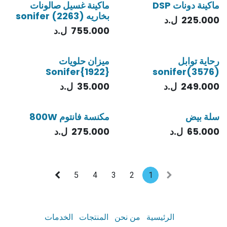
ماكينة دونات DSP
ماكينة غسيل صالونات
بخاريه (2263) sonifer
225.000
ل.د
755.000
ل.د
رحاية توابل
ميزان حلويات
Sonifer{1922}
sonifer(3576)
249.000
ل.د
35.000
ل.د
سلة بيض
مكنسة فانتوم 800W
65.000
ل.د
275.000
ل.د
5
4
3
2
1
الرئيسية
من نحن
المنتجات
الخدمات