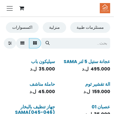
خطي للذهاب إلى المحتوى
مستلزمات طبية
منزلية
اكسسوارات
عجانة ستيل 5 لتر SAMA
سيليكون باب
495.000
ل.د
35.000
ل.د
الة تقشير ثوم
حاملة مناشف
159.000
ل.د
45.000
ل.د
عصبان 01
جهاز تنظيف بالبخار
SAMA(045-046)