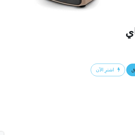
اي
ق
اشترِ الآن