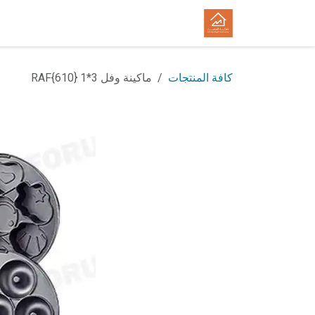
خطي للذهاب إلى المحتوى
الرئيسية
المتجر
الوظائف
كافة المنتجات
ماكينة وفل 3*1 RAF{610}