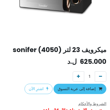
ميكرويف 23 لتر (4050) sonifer
625.000
ل.د
إضافة إلى عربة التسوق
اشترِ الآن
الشروط والأحكام