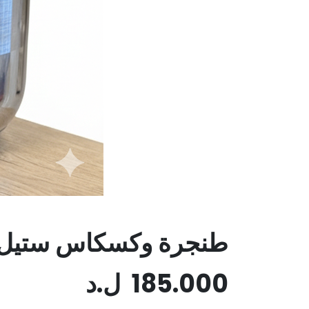
طنجرة وكسكاس ستيل 20 سم AMA
185.000
ل.د