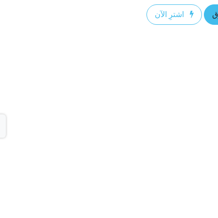
ق
اشترِ الآن
ا