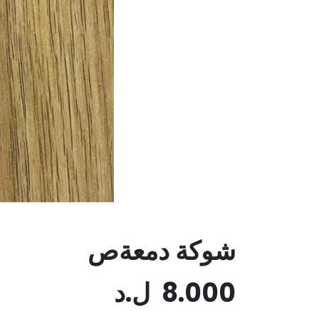
شوكة دمعةص
8.000
ل.د