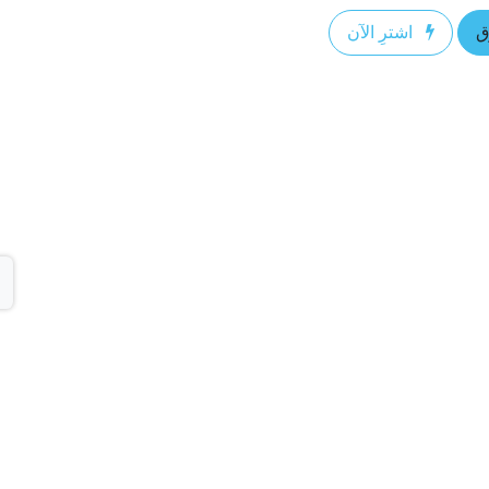
ق
اشترِ الآن
ا