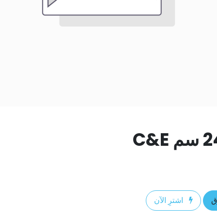
ق
اشترِ الآن