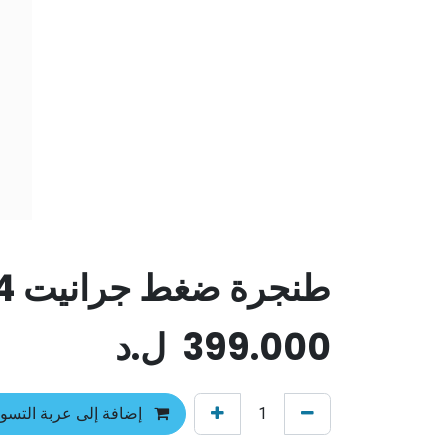
طنجرة ضغط جرانيت 24 سم C&E
399.000
ل.د
إضافة إلى عربة التسو